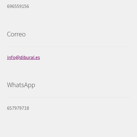
696559156
Correo
info@dibural.es
WhatsApp
657979718