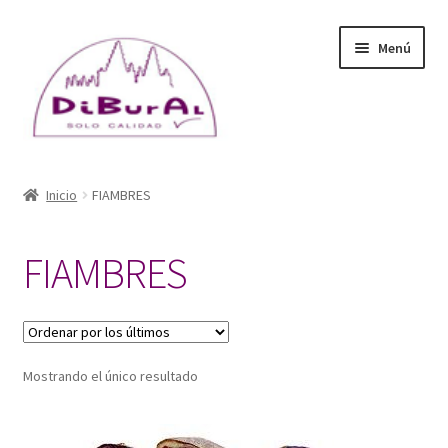
Ir
Ir
Menú
a
al
la
contenido
navegación
Inicio
Inicio
FIAMBRES
DiBuRal (empresa)
FIAMBRES
Catálogo
Blog
Mostrando el único resultado