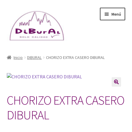
Ir
Ir
Menú
a
al
la
contenido
navegación
Inicio
Inicio
DIBURAL
CHORIZO EXTRA CASERO DIBURAL
DiBuRal (empresa)
Catálogo
🔍
CHORIZO EXTRA CASERO
Blog
DIBURAL