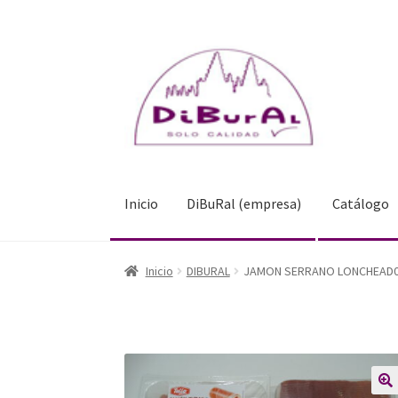
Ir
Ir
a
al
la
contenido
navegación
Inicio
DiBuRal (empresa)
Catálogo
Inicio
DiBuRal (empresa)
Catálogo
Blog
Inicio
DIBURAL
JAMON SERRANO LONCHEAD0 