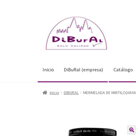
Ir
Ir
a
al
la
contenido
navegación
Inicio
DiBuRal (empresa)
Catálogo
Inicio
DiBuRal (empresa)
Catálogo
Blog
Inicio
DIBURAL
MERMELADA DE MIRTILO(ARA