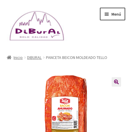
Ir
Ir
Menú
a
al
la
contenido
navegación
Inicio
Inicio
DIBURAL
PANCETA BEICON MOLDEADO TELLO
DiBuRal (empresa)
Catálogo
🔍
Blog