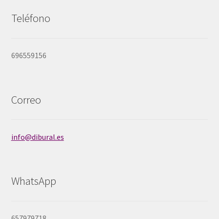
Teléfono
696559156
Correo
info@dibural.es
WhatsApp
657979718